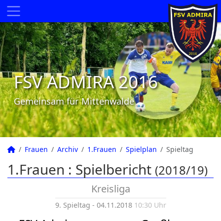
FSV ADMIRA 2016
Gemeinsam für Mittenwalde
Frauen
Archiv
1.Frauen
Spielplan
Spieltag
1.Frauen :
Spielbericht
(2018/19)
Kreisliga
9. Spieltag - 04.11.2018
10:30 Uhr