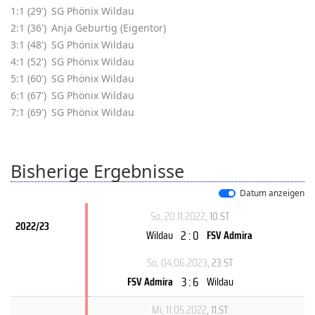
1:1 (29')
SG Phönix Wildau
2:1 (36')
Anja Geburtig (Eigentor)
3:1 (48')
SG Phönix Wildau
4:1 (52')
SG Phönix Wildau
5:1 (60')
SG Phönix Wildau
6:1 (67')
SG Phönix Wildau
7:1 (69')
SG Phönix Wildau
Bisherige Ergebnisse
Datum anzeigen
So, 20.11.2022
, 10.ST
2022/23
2 : 0
Wildau
FSV Admira
So, 04.06.2023
, 23.ST
3 : 6
FSV Admira
Wildau
Mi, 11.05.2022
, 11.ST