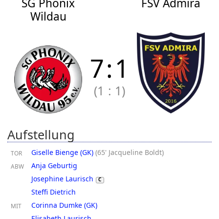
SG Phönix
FSV Admira
Wildau
7
:
1
(1
:
1)
Aufstellung
Giselle Bienge (GK)
(
65' Jacqueline Boldt
)
TOR
Anja Geburtig
ABW
Josephine Laurisch
C
Steffi Dietrich
Corinna Dumke (GK)
MIT
Elisabeth Laurisch