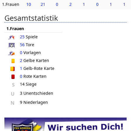
1.Frauen
10
21
0
2
1
0
1
1
Gesamtstatistik
1.Frauen
25
Spiele
56
Tore
0
Vorlagen
2
Gelbe Karten
1
Gelb-Rote Karte
0
Rote Karten
S
14 Siege
U
3 Unentschieden
N
9 Niederlagen