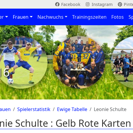
Facebook
Instagram
Pint
er
Frauen
Nachwuchs
Trainingszeiten
Fotos
S
16
rauen
Spielerstatistik
Ewige Tabelle
Leonie Schulte
nie Schulte : Gelb Rote Karten