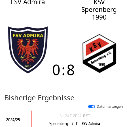
FSV Admira
KSV
Sperenberg
1990
0
:
8
Bisherige Ergebnisse
Datum anzeigen
So, 24.11.2024
, 8.ST
2024/25
7 : 0
Sperenberg
FSV Admira