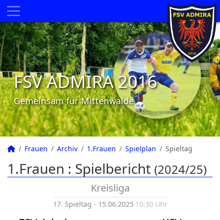
FSV ADMIRA 2016
Gemeinsam für Mittenwalde
Frauen
Archiv
1.Frauen
Spielplan
Spieltag
1.Frauen :
Spielbericht
(2024/25)
Kreisliga
17. Spieltag - 15.06.2025
10:30 Uhr